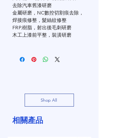
去除汽車舊漆研磨
金屬研磨，NC數控切割痕去除，
焊接痕修整，髮絲紋修整
FRP,樹脂，射出後毛刺研磨
木工上漆前平整，裝潢研磨
Shop All
相關產品