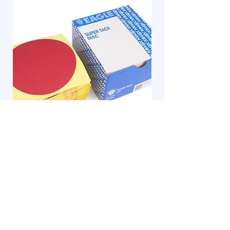
KOVAX 硬紙強切削圓型砂紙（Disc）
KOVAX MaxFit 工作
價格
價格
$0.00
$0.00
新增至購物車