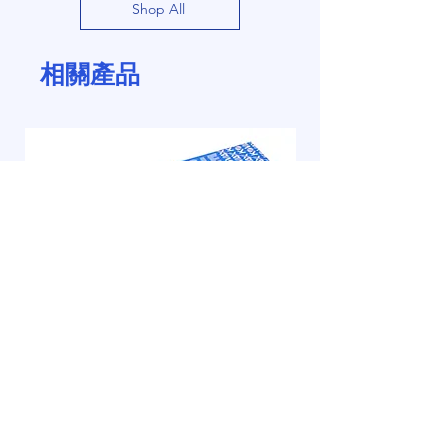
Shop All
相關產品
KOVAX 硬紙強切削圓型砂紙（Disc）
KOVAX MaxFit 工作