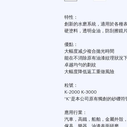
特性：
創新的水磨系統，適用於各種表
硬塗料，透明金油，防刮擦鏡
優點：
大幅度减少複合拋光時間
能在不消除原有油漆紋理狀況
卓越均勻的劃紋
大幅度降低返工重做風險
粒號：
K-2000 K-3000
“K”是本公司原有獨創的砂礫符
應用行業：
汽車，高鐵，船舶，金屬外殼
傢具，樂器，油漆表面研磨