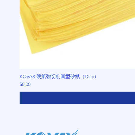
KOVAX 硬紙強切削圓型砂紙（Disc）
價格
$0.00