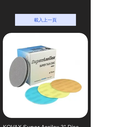
載入上一頁
KOVAX Super Assilex 3" Disc